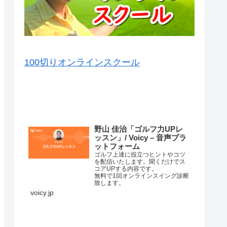
100切りオンラインスクール
VOICY（音声）を毎日配信中
野山 佳治「ゴルフ力UPレ
ッスン」/ Voicy – 音声プラ
ットフォーム
ゴルフ上達に役立つヒントやコツ
を配信いたします。聞くだけでス
コアUPする内容です。
無料で1回オンラインスイング診断
致します。
詳細はこちら⇒
voicy.jp
練習場ではナイスショットが打て
るのに、コースに行くと当たらな
くなってしまって、なかなかいい
スコアが出ない原因はいろいろあ
コースマネージメントが悪か…
ります。