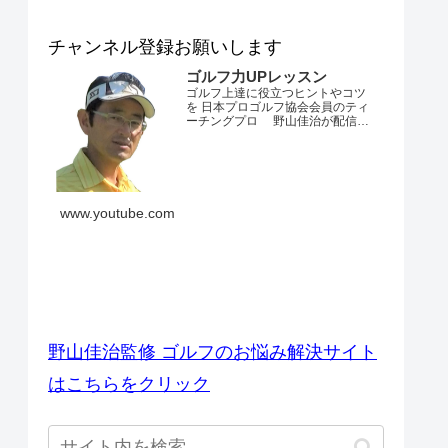
チャンネル登録お願いします
ゴルフ力UPレッスン
ゴルフ上達に役立つヒントやコツ
を 日本プロゴルフ協会会員のティ
ーチングプロ 野山佳治が配信す
るチャンネルです。 とにかくゴル
フが上手くなりたい・・・。 ダフ
リやトップ、スライスやフックが
でてしまう・・・。 飛距離が出な
い・・・。 練習場ではいいのにコ
ースでは当たらない・・・。 なか
www.youtube.com
なかベストスコアを更新できな
い・・...
ゴルフのお悩み解決サイト
野山佳治監修 ゴルフのお悩み解決サイト
はこちらをクリック