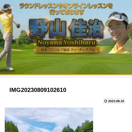
IMG20230809102610
2023.08.10