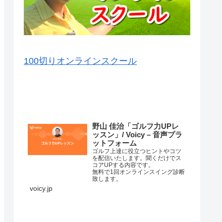
100切りオンラインスクール
VOICY（音声）を毎日配信中
野山 佳治「ゴルフ力UPレ
ッスン」/ Voicy – 音声プラ
ットフォーム
ゴルフ上達に役立つヒントやコツ
を配信いたします。聞くだけでス
コアUPする内容です。
無料で1回オンラインスイング診断
致します。
詳細はこちら⇒
voicy.jp
練習場ではナイスショットが打て
るのに、コースに行くと当たらな
くなってしまって、なかなかいい
スコアが出ない原因はいろいろあ
コースマネージメントが悪か…
ります。