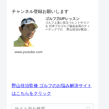
チャンネル登録お願いします
ゴルフ力UPレッスン
ゴルフ上達に役立つヒントやコツ
を 日本プロゴルフ協会会員のティ
ーチングプロ 野山佳治が配信す
るチャンネルです。 とにかくゴル
フが上手くなりたい・・・。 ダフ
リやトップ、スライスやフックが
でてしまう・・・。 飛距離が出な
い・・・。 練習場ではいいのにコ
ースでは当たらない・・・。 なか
www.youtube.com
なかベストスコアを更新できな
い・・...
ゴルフのお悩み解決サイト
野山佳治監修 ゴルフのお悩み解決サイト
はこちらをクリック