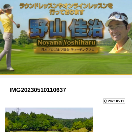
IMG20230510110637
2023.05.11