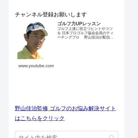
チャンネル登録お願いします
ゴルフ力UPレッスン
ゴルフ上達に役立つヒントやコツ
を 日本プロゴルフ協会会員のティ
ーチングプロ 野山佳治が配信す
るチャンネルです。 とにかくゴル
フが上手くなりたい・・・。 ダフ
リやトップ、スライスやフックが
でてしまう・・・。 飛距離が出な
い・・・。 練習場ではいいのにコ
ースでは当たらない・・・。 なか
www.youtube.com
なかベストスコアを更新できな
い・・...
ゴルフのお悩み解決サイト
野山佳治監修 ゴルフのお悩み解決サイト
はこちらをクリック