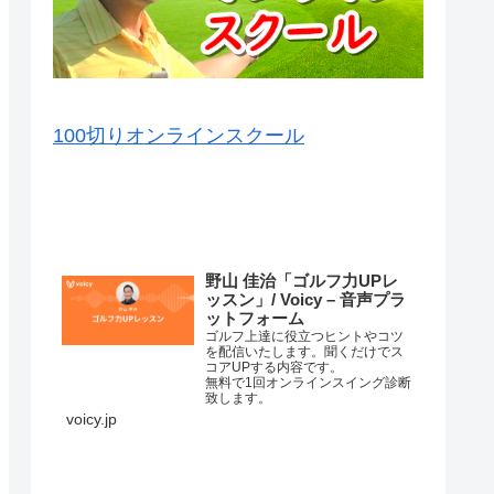
100切りオンラインスクール
VOICY（音声）を毎日配信中
野山 佳治「ゴルフ力UPレ
ッスン」/ Voicy – 音声プラ
ットフォーム
ゴルフ上達に役立つヒントやコツ
を配信いたします。聞くだけでス
コアUPする内容です。
無料で1回オンラインスイング診断
致します。
詳細はこちら⇒
voicy.jp
練習場ではナイスショットが打て
るのに、コースに行くと当たらな
くなってしまって、なかなかいい
スコアが出ない原因はいろいろあ
コースマネージメントが悪か…
ります。