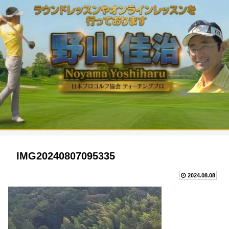
IMG20240807095335
2024.08.08