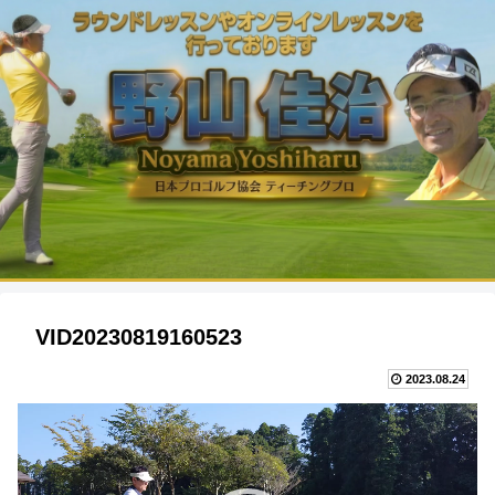
VID20230819160523
2023.08.24
動
画
プ