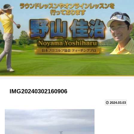
IMG20240302160906
2024.03.03