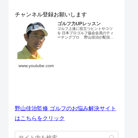
チャンネル登録お願いします
ゴルフ力UPレッスン
ゴルフ上達に役立つヒントやコツ
を 日本プロゴルフ協会会員のティ
ーチングプロ 野山佳治が配信す
るチャンネルです。 とにかくゴル
フが上手くなりたい・・・。 ダフ
リやトップ、スライスやフックが
でてしまう・・・。 飛距離が出な
い・・・。 練習場ではいいのにコ
ースでは当たらない・・・。 なか
www.youtube.com
なかベストスコアを更新できな
い・・...
ゴルフのお悩み解決サイト
野山佳治監修 ゴルフのお悩み解決サイト
はこちらをクリック