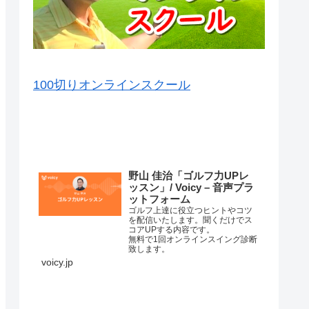
100切りオンラインスクール
VOICY（音声）を毎日配信中
野山 佳治「ゴルフ力UPレ
ッスン」/ Voicy – 音声プラ
ットフォーム
ゴルフ上達に役立つヒントやコツ
を配信いたします。聞くだけでス
コアUPする内容です。
無料で1回オンラインスイング診断
致します。
詳細はこちら⇒
voicy.jp
練習場ではナイスショットが打て
るのに、コースに行くと当たらな
くなってしまって、なかなかいい
スコアが出ない原因はいろいろあ
コースマネージメントが悪か…
ります。