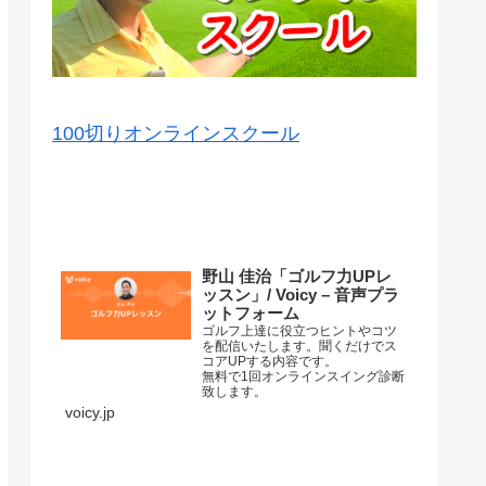
100切りオンラインスクール
VOICY（音声）を毎日配信中
野山 佳治「ゴルフ力UPレ
ッスン」/ Voicy – 音声プラ
ットフォーム
ゴルフ上達に役立つヒントやコツ
を配信いたします。聞くだけでス
コアUPする内容です。
無料で1回オンラインスイング診断
致します。
詳細はこちら⇒
voicy.jp
練習場ではナイスショットが打て
るのに、コースに行くと当たらな
くなってしまって、なかなかいい
スコアが出ない原因はいろいろあ
コースマネージメントが悪か…
ります。