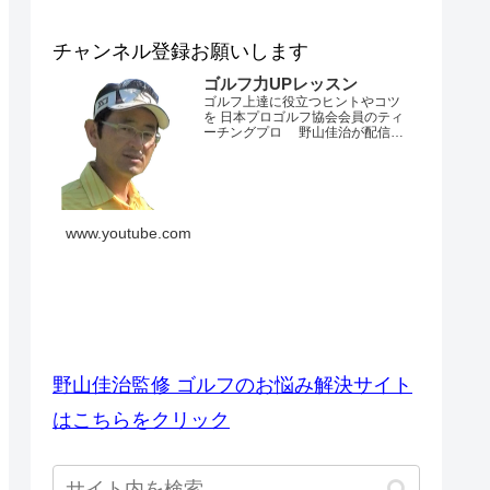
チャンネル登録お願いします
ゴルフ力UPレッスン
ゴルフ上達に役立つヒントやコツ
を 日本プロゴルフ協会会員のティ
ーチングプロ 野山佳治が配信す
るチャンネルです。 とにかくゴル
フが上手くなりたい・・・。 ダフ
リやトップ、スライスやフックが
でてしまう・・・。 飛距離が出な
い・・・。 練習場ではいいのにコ
ースでは当たらない・・・。 なか
www.youtube.com
なかベストスコアを更新できな
い・・...
ゴルフのお悩み解決サイト
野山佳治監修 ゴルフのお悩み解決サイト
はこちらをクリック