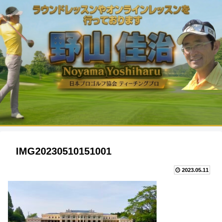
IMG20230510151001
2023.05.11