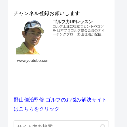
チャンネル登録お願いします
ゴルフ力UPレッスン
ゴルフ上達に役立つヒントやコツ
を 日本プロゴルフ協会会員のティ
ーチングプロ 野山佳治が配信す
るチャンネルです。 とにかくゴル
フが上手くなりたい・・・。 ダフ
リやトップ、スライスやフックが
でてしまう・・・。 飛距離が出な
い・・・。 練習場ではいいのにコ
ースでは当たらない・・・。 なか
www.youtube.com
なかベストスコアを更新できな
い・・...
ゴルフのお悩み解決サイト
野山佳治監修 ゴルフのお悩み解決サイト
はこちらをクリック