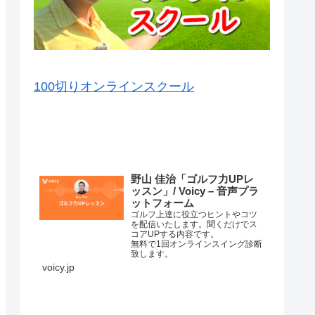
100切りオンラインスクール
VOICY（音声）を毎日配信中
野山 佳治「ゴルフ力UPレ
ッスン」/ Voicy – 音声プラ
ットフォーム
ゴルフ上達に役立つヒントやコツ
を配信いたします。聞くだけでス
コアUPする内容です。
無料で1回オンラインスイング診断
致します。
詳細はこちら⇒
voicy.jp
練習場ではナイスショットが打て
るのに、コースに行くと当たらな
くなってしまって、なかなかいい
スコアが出ない原因はいろいろあ
コースマネージメントが悪か…
ります。