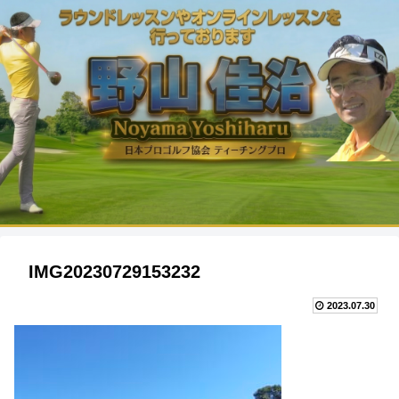
IMG20230729153232
2023.07.30