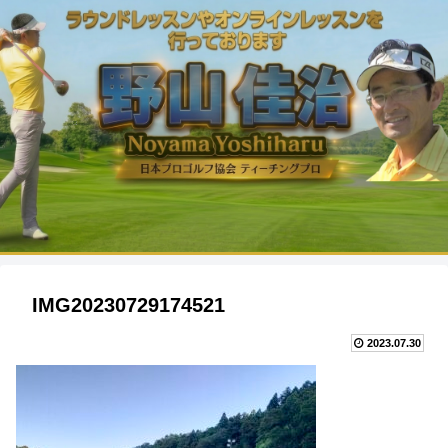
IMG20230729174521
2023.07.30