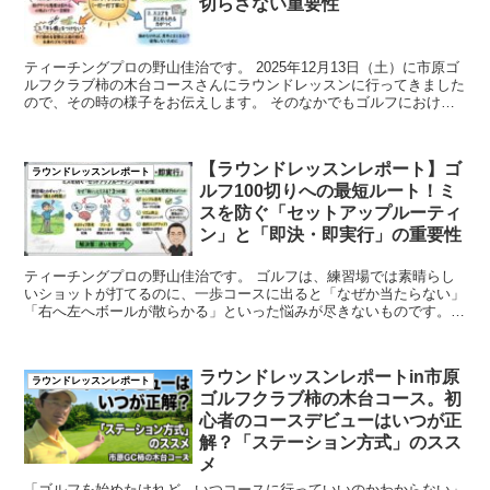
切らさない重要性
ティーチングプロの野山佳治です。 2025年12月13日（土）に市原ゴ
ルフクラブ柿の木台コースさんにラウンドレッスンに行ってきました
ので、その時の様子をお伝えします。 そのなかでもゴルフにおける
集中力の維持の重要性につ...
【ラウンドレッスンレポート】ゴ
ラウンドレッスンレポート
ルフ100切りへの最短ルート！ミ
スを防ぐ「セットアップルーティ
ン」と「即決・即実行」の重要性
ティーチングプロの野山佳治です。 ゴルフは、練習場では素晴らし
いショットが打てるのに、一歩コースに出ると「なぜか当たらない」
「右へ左へボールが散らかる」といった悩みが尽きないものです。特
に100切りを目指す段階の方や、安定し...
ラウンドレッスンレポートin市原
ラウンドレッスンレポート
ゴルフクラブ柿の木台コース。初
心者のコースデビューはいつが正
解？「ステーション方式」のスス
メ
「ゴルフを始めたけれど、いつコースに行っていいのかわからない」