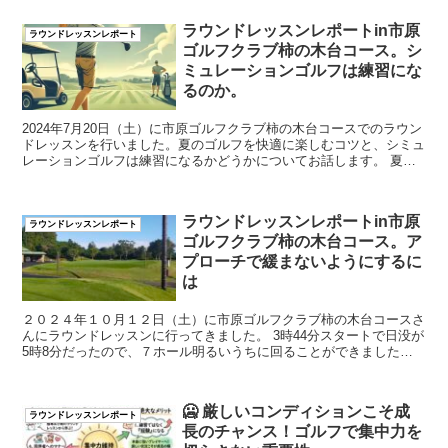
ラウンドレッスンレポートin市原
ラウンドレッスンレポート
ゴルフクラブ柿の木台コース。シ
ミュレーションゴルフは練習にな
るのか。
2024年7月20日（土）に市原ゴルフクラブ柿の木台コースでのラウン
ドレッスンを行いました。夏のゴルフを快適に楽しむコツと、シミュ
レーションゴルフは練習になるかどうかについてお話します。 夏の
ゴルフを...
ラウンドレッスンレポートin市原
ラウンドレッスンレポート
ゴルフクラブ柿の木台コース。ア
プローチで緩まないようにするに
は
２０２４年１０月１２日（土）に市原ゴルフクラブ柿の木台コースさ
んにラウンドレッスンに行ってきました。 3時44分スタートで日没が
5時8分だったので、７ホール明るいうちに回ることができました。
ご参加いただいた方はショットが以...
🥶 厳しいコンディションこそ成
ラウンドレッスンレポート
長のチャンス！ゴルフで集中力を