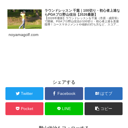
ラウンドレッスン 千葉｜100切り・初心者上達な
らPGAプロ野山佳治【2026最新】
【2026年最新】ラウンドレッスンを千葉（市原・成田等）
で開催。PGAプロ野山佳治が100切り・初心者上達を直接
指導！コースマネジメントや傾斜の打ち方など、スコアに
直結する実践スキルを伝授します。一人参加・コースデビ
ューも大歓迎。最短最速で上達したい方はこちら。
noyamagolf.com
ラウンドレッスンレポート
シェアする
Twitter
Facebook
はてブ
Pocket
LINE
コピー