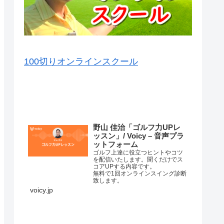
100切りオンラインスクール
VOICY（音声）を毎日配信中
野山 佳治「ゴルフ力UPレ
ッスン」/ Voicy – 音声プラ
ットフォーム
ゴルフ上達に役立つヒントやコツ
を配信いたします。聞くだけでス
コアUPする内容です。
無料で1回オンラインスイング診断
致します。
詳細はこちら⇒
voicy.jp
練習場ではナイスショットが打て
るのに、コースに行くと当たらな
くなってしまって、なかなかいい
スコアが出ない原因はいろいろあ
コースマネージメントが悪か…
ります。