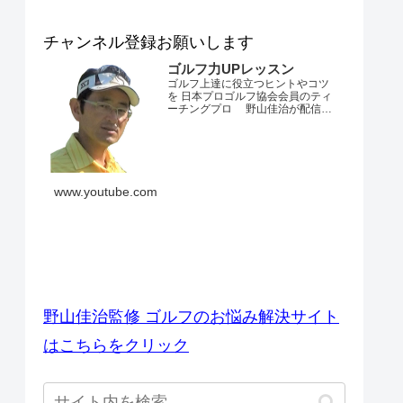
チャンネル登録お願いします
ゴルフ力UPレッスン
ゴルフ上達に役立つヒントやコツ
を 日本プロゴルフ協会会員のティ
ーチングプロ 野山佳治が配信す
るチャンネルです。 とにかくゴル
フが上手くなりたい・・・。 ダフ
リやトップ、スライスやフックが
でてしまう・・・。 飛距離が出な
い・・・。 練習場ではいいのにコ
ースでは当たらない・・・。 なか
www.youtube.com
なかベストスコアを更新できな
い・・...
ゴルフのお悩み解決サイト
野山佳治監修 ゴルフのお悩み解決サイト
はこちらをクリック