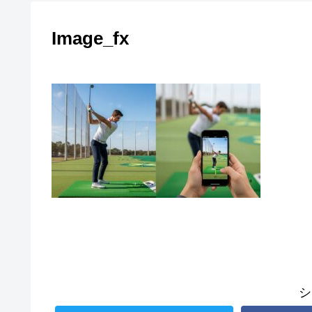
Image_fx
シ