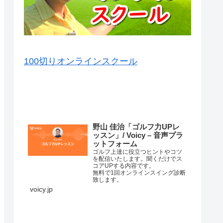
100切りオンラインスクール
VOICY（音声）を毎日配信中
野山 佳治「ゴルフ力UPレ
ッスン」/ Voicy – 音声プラ
ットフォーム
ゴルフ上達に役立つヒントやコツ
を配信いたします。聞くだけでス
コアUPする内容です。
無料で1回オンラインスイング診断
致します。
詳細はこちら⇒
voicy.jp
練習場ではナイスショットが打て
るのに、コースに行くと当たらな
くなってしまって、なかなかいい
スコアが出ない原因はいろいろあ
コースマネージメントが悪か…
ります。