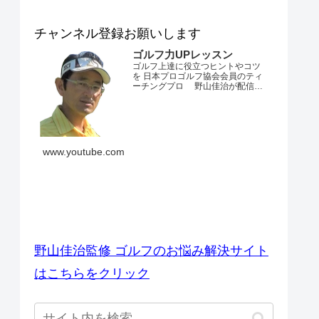
チャンネル登録お願いします
ゴルフ力UPレッスン
ゴルフ上達に役立つヒントやコツ
を 日本プロゴルフ協会会員のティ
ーチングプロ 野山佳治が配信す
るチャンネルです。 とにかくゴル
フが上手くなりたい・・・。 ダフ
リやトップ、スライスやフックが
でてしまう・・・。 飛距離が出な
い・・・。 練習場ではいいのにコ
ースでは当たらない・・・。 なか
www.youtube.com
なかベストスコアを更新できな
い・・...
ゴルフのお悩み解決サイト
野山佳治監修 ゴルフのお悩み解決サイト
はこちらをクリック