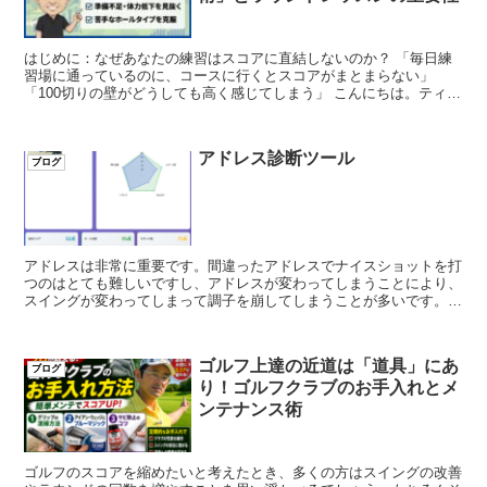
はじめに：なぜあなたの練習はスコアに直結しないのか？ 「毎日練
習場に通っているのに、コースに行くとスコアがまとまらない」
「100切りの壁がどうしても高く感じてしまう」 こんにちは。ティー
チングプロの野山佳治です。 一...
アドレス診断ツール
ブログ
アドレスは非常に重要です。間違ったアドレスでナイスショットを打
つのはとても難しいですし、アドレスが変わってしまうことにより、
スイングが変わってしまって調子を崩してしまうことが多いです。
そこで、アドレスをいつでもすぐにチェックできる...
ゴルフ上達の近道は「道具」にあ
ブログ
り！ゴルフクラブのお手入れとメ
ンテナンス術
ゴルフのスコアを縮めたいと考えたとき、多くの方はスイングの改善