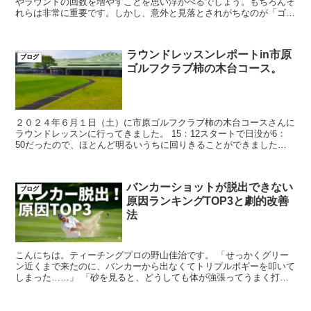
やラウンドの回数を増やすことを思い浮かべるでしょう。もちろんそ
れらは非常に重要です。しかし、意外と見落とされがちなのが「ゴル
フクラブのメンテナンス」です。 今回は、簡単に...
ラウンドレッスンレポートin市原
ブログ
ゴルフクラブ柿の木台コース。
２０２４年６月１日（土）に市原ゴルフクラブ柿の木台コースさんに
ラウンドレッスンに行ってきました。 15：12スタートで日没が6：
50だったので、ほとんど明るいうちに回りきることができました。
ご参加いただいたの...
バンカーショットが脱出できない
ブログ
原因ランキングTOP3と劇的改善
法
こんにちは。ティーチングプロの野山佳治です。 「せっかくグリー
ン近くまで来たのに、バンカーから出なくてトリプルボギーを叩いて
しまった……」 「砂を見ると、どうしても体が強張ってうまく打て
ない」 スコア100切りを目指すプロセス...