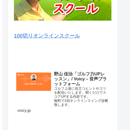
100切りオンラインスクール
VOICY（音声）を毎日配信中
野山 佳治「ゴルフ力UPレ
ッスン」/ Voicy – 音声プラ
ットフォーム
ゴルフ上達に役立つヒントやコツ
を配信いたします。聞くだけでス
コアUPする内容です。
無料で1回オンラインスイング診断
致します。
詳細はこちら⇒
voicy.jp
練習場ではナイスショットが打て
るのに、コースに行くと当たらな
くなってしまって、なかなかいい
スコアが出ない原因はいろいろあ
コースマネージメントが悪か…
ります。