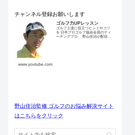
チャンネル登録お願いします
ゴルフ力UPレッスン
ゴルフ上達に役立つヒントやコツ
を 日本プロゴルフ協会会員のティ
ーチングプロ 野山佳治が配信す
るチャンネルです。 とにかくゴル
フが上手くなりたい・・・。 ダフ
リやトップ、スライスやフックが
でてしまう・・・。 飛距離が出な
い・・・。 練習場ではいいのにコ
ースでは当たらない・・・。 なか
www.youtube.com
なかベストスコアを更新できな
い・・...
ゴルフのお悩み解決サイト
野山佳治監修 ゴルフのお悩み解決サイト
はこちらをクリック