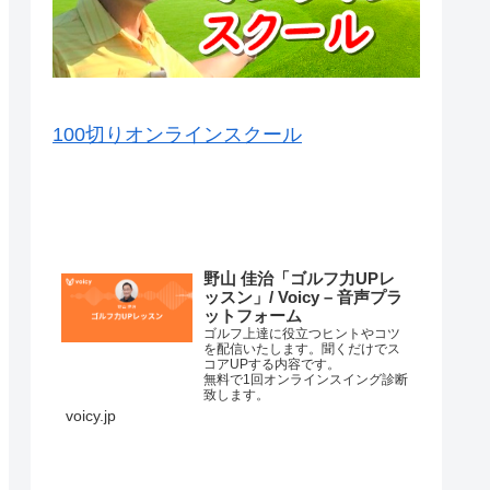
100切りオンラインスクール
VOICY（音声）を毎日配信中
野山 佳治「ゴルフ力UPレ
ッスン」/ Voicy – 音声プラ
ットフォーム
ゴルフ上達に役立つヒントやコツ
を配信いたします。聞くだけでス
コアUPする内容です。
無料で1回オンラインスイング診断
致します。
詳細はこちら⇒
voicy.jp
練習場ではナイスショットが打て
るのに、コースに行くと当たらな
くなってしまって、なかなかいい
スコアが出ない原因はいろいろあ
コースマネージメントが悪か…
ります。