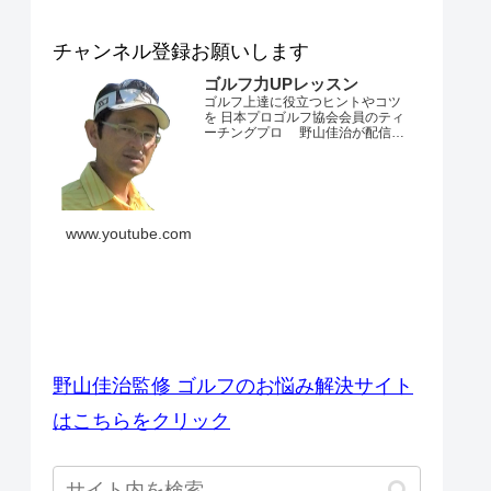
チャンネル登録お願いします
ゴルフ力UPレッスン
ゴルフ上達に役立つヒントやコツ
を 日本プロゴルフ協会会員のティ
ーチングプロ 野山佳治が配信す
るチャンネルです。 とにかくゴル
フが上手くなりたい・・・。 ダフ
リやトップ、スライスやフックが
でてしまう・・・。 飛距離が出な
い・・・。 練習場ではいいのにコ
ースでは当たらない・・・。 なか
www.youtube.com
なかベストスコアを更新できな
い・・...
ゴルフのお悩み解決サイト
野山佳治監修 ゴルフのお悩み解決サイト
はこちらをクリック