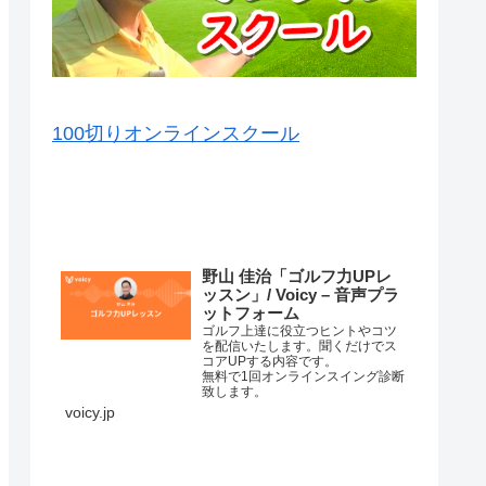
100切りオンラインスクール
VOICY（音声）を毎日配信中
野山 佳治「ゴルフ力UPレ
ッスン」/ Voicy – 音声プラ
ットフォーム
ゴルフ上達に役立つヒントやコツ
を配信いたします。聞くだけでス
コアUPする内容です。
無料で1回オンラインスイング診断
致します。
詳細はこちら⇒
voicy.jp
練習場ではナイスショットが打て
るのに、コースに行くと当たらな
くなってしまって、なかなかいい
スコアが出ない原因はいろいろあ
コースマネージメントが悪か…
ります。