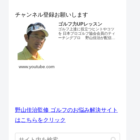
チャンネル登録お願いします
ゴルフ力UPレッスン
ゴルフ上達に役立つヒントやコツ
を 日本プロゴルフ協会会員のティ
ーチングプロ 野山佳治が配信す
るチャンネルです。 とにかくゴル
フが上手くなりたい・・・。 ダフ
リやトップ、スライスやフックが
でてしまう・・・。 飛距離が出な
い・・・。 練習場ではいいのにコ
ースでは当たらない・・・。 なか
www.youtube.com
なかベストスコアを更新できな
い・・...
ゴルフのお悩み解決サイト
野山佳治監修 ゴルフのお悩み解決サイト
はこちらをクリック