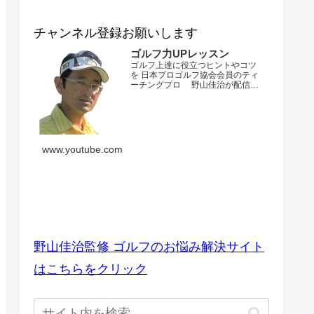
チャンネル登録お願いします
ゴルフ力UPレッスン
ゴルフ上達に役立つヒントやコツ
を 日本プロゴルフ協会会員のティ
ーチングプロ 野山佳治が配信す
るチャンネルです。 とにかくゴル
フが上手くなりたい・・・。 ダフ
リやトップ、スライスやフックが
でてしまう・・・。 飛距離が出な
い・・・。 練習場ではいいのにコ
ースでは当たらない・・・。 なか
www.youtube.com
なかベストスコアを更新できな
い・・...
ゴルフのお悩み解決サイト
野山佳治監修 ゴルフのお悩み解決サイト
はこちらをクリック