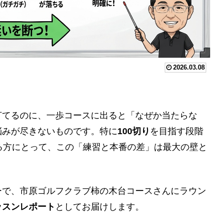
2026.03.08
打てるのに、一歩コースに出ると「なぜか当たらな
悩みが尽きないものです。特に
100切り
を目指す段階
る方にとって、この「練習と本番の差」は最大の壁と
ーで、市原ゴルフクラブ柿の木台コースさんにラウン
ッスンレポート
としてお届けします。