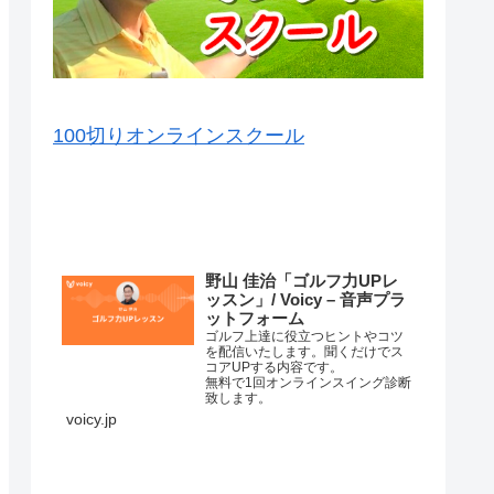
100切りオンラインスクール
VOICY（音声）を毎日配信中
野山 佳治「ゴルフ力UPレ
ッスン」/ Voicy – 音声プラ
ットフォーム
ゴルフ上達に役立つヒントやコツ
を配信いたします。聞くだけでス
コアUPする内容です。
無料で1回オンラインスイング診断
致します。
詳細はこちら⇒
voicy.jp
練習場ではナイスショットが打て
るのに、コースに行くと当たらな
くなってしまって、なかなかいい
スコアが出ない原因はいろいろあ
コースマネージメントが悪か…
ります。