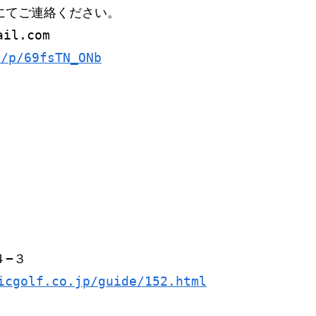
にてご連絡ください。
il.com 
i/p/69fsTN_ONb
４−３
icgolf.co.jp/guide/152.html