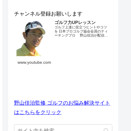
チャンネル登録お願いします
ゴルフ力UPレッスン
ゴルフ上達に役立つヒントやコツ
を 日本プロゴルフ協会会員のティ
ーチングプロ 野山佳治が配信す
るチャンネルです。 とにかくゴル
フが上手くなりたい・・・。 ダフ
リやトップ、スライスやフックが
でてしまう・・・。 飛距離が出な
い・・・。 練習場ではいいのにコ
ースでは当たらない・・・。 なか
www.youtube.com
なかベストスコアを更新できな
い・・...
ゴルフのお悩み解決サイト
野山佳治監修 ゴルフのお悩み解決サイト
はこちらをクリック