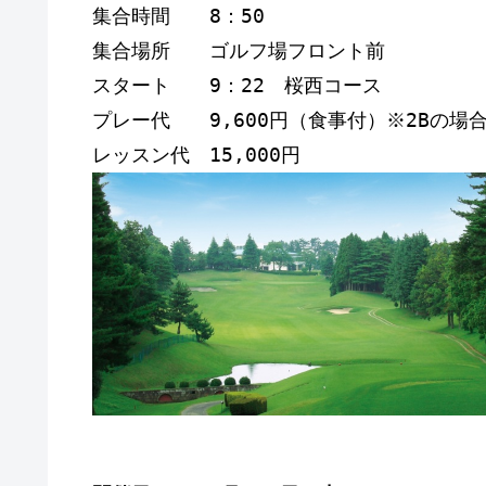
集合時間　　8：50
集合場所　　ゴルフ場フロント前 
スタート　　9：22　桜西コース　
プレー代　　9,600円（食事付）※2Bの場合1
レッスン代　15,000円