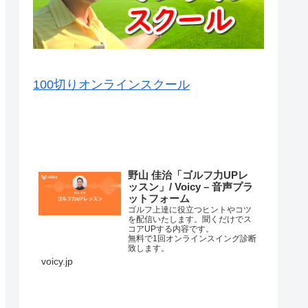
100切りオンラインスクール
VOICY（音声）を毎日配信中
野山 佳治「ゴルフ力UPレ
ッスン」/ Voicy – 音声プラ
ットフォーム
ゴルフ上達に役立つヒントやコツ
を配信いたします。聞くだけでス
コアUPする内容です。
無料で1回オンラインスイング診断
致します。
詳細はこちら⇒
voicy.jp
練習場ではナイスショットが打て
るのに、コースに行くと当たらな
くなってしまって、なかなかいい
スコアが出ない原因はいろいろあ
コースマネージメントが悪か…
ります。