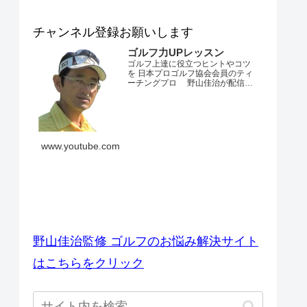
チャンネル登録お願いします
ゴルフ力UPレッスン
ゴルフ上達に役立つヒントやコツ
を 日本プロゴルフ協会会員のティ
ーチングプロ 野山佳治が配信す
るチャンネルです。 とにかくゴル
フが上手くなりたい・・・。 ダフ
リやトップ、スライスやフックが
でてしまう・・・。 飛距離が出な
い・・・。 練習場ではいいのにコ
ースでは当たらない・・・。 なか
www.youtube.com
なかベストスコアを更新できな
い・・...
ゴルフのお悩み解決サイト
野山佳治監修 ゴルフのお悩み解決サイト
はこちらをクリック