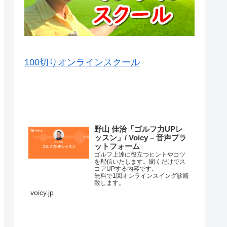
100切りオンラインスクール
VOICY（音声）を毎日配信中
野山 佳治「ゴルフ力UPレ
ッスン」/ Voicy – 音声プラ
ットフォーム
ゴルフ上達に役立つヒントやコツ
を配信いたします。聞くだけでス
コアUPする内容です。
無料で1回オンラインスイング診断
致します。
詳細はこちら⇒
voicy.jp
練習場ではナイスショットが打て
るのに、コースに行くと当たらな
くなってしまって、なかなかいい
スコアが出ない原因はいろいろあ
コースマネージメントが悪か…
ります。