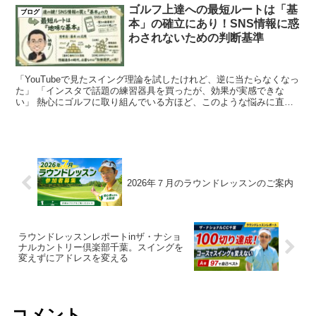
ゴルフ上達への最短ルートは「基
ブログ
本」の確立にあり！SNS情報に惑
わされないための判断基準
「YouTubeで見たスイング理論を試したけれど、逆に当たらなくなっ
た」 「インスタで話題の練習器具を買ったが、効果が実感できな
い」 熱心にゴルフに取り組んでいる方ほど、このような悩みに直面
しがちです。現在はス...
2026年７月のラウンドレッスンのご案内
ラウンドレッスンレポートinザ・ナショ
ナルカントリー倶楽部千葉。スイングを
変えずにアドレスを変える
コメント