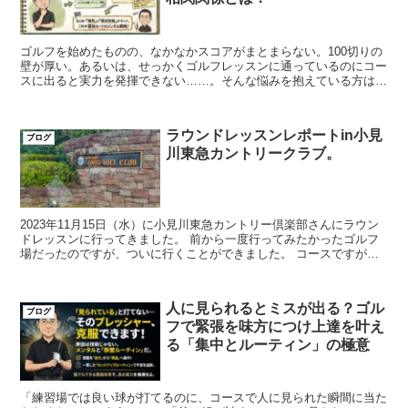
ゴルフを始めたものの、なかなかスコアがまとまらない。100切りの
壁が厚い。あるいは、せっかくゴルフレッスンに通っているのにコー
スに出ると実力を発揮できない……。そんな悩みを抱えている方は非
常に多いものです。 こんにちは、ティーチング...
ラウンドレッスンレポートin小見
ブログ
川東急カントリークラブ。
2023年11月15日（水）に小見川東急カントリー倶楽部さんにラウン
ドレッスンに行ってきました。 前から一度行ってみたかったゴルフ
場だったのですが、ついに行くことができました。 コースですが、
フェアウェイは1つのホール...
人に見られるとミスが出る？ゴル
ブログ
フで緊張を味方につけ上達を叶え
る「集中とルーティン」の極意
「練習場では良い球が打てるのに、コースで人に見られた瞬間に当た