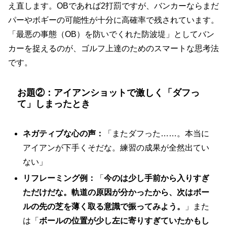
え直します。OBであれば2打罰ですが、バンカーならまだ
パーやボギーの可能性が十分に高確率で残されています。
「最悪の事態（OB）を防いでくれた防波堤」としてバン
カーを捉えるのが、ゴルフ上達のためのスマートな思考法
です。
お題②：アイアンショットで激しく「ダフっ
て」しまったとき
ネガティブな心の声：
「またダフった……。本当に
アイアンが下手くそだな。練習の成果が全然出てい
ない」
リフレーミング例：
「
今のは少し手前から入りすぎ
ただけだな。軌道の原因が分かったから、次はボー
ルの先の芝を薄く取る意識で振ってみよう。
」また
は「
ボールの位置が少し左に寄りすぎていたかもし