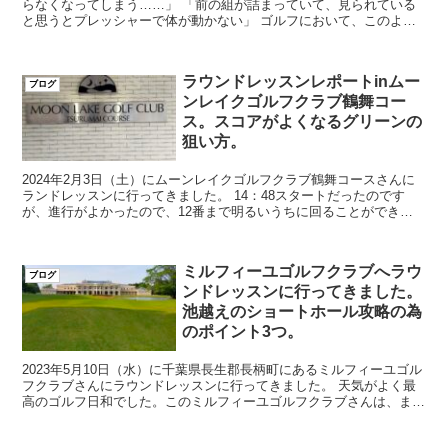
らなくなってしまう……」 「前の組が詰まっていて、見られている
と思うとプレッシャーで体が動かない」 ゴルフにおいて、このよう
な悩みは非常に一般的です。特に100切りを目指...
ラウンドレッスンレポートinムー
ブログ
ンレイクゴルフクラブ鶴舞コー
ス。スコアがよくなるグリーンの
狙い方。
2024年2月3日（土）にムーンレイクゴルフクラブ鶴舞コースさんに
ランドレッスンに行ってきました。 14：48スタートだったのです
が、進行がよかったので、12番まで明るいうちに回ることができま
した。2月だというのに、全く寒く...
ミルフィーユゴルフクラブへラウ
ブログ
ンドレッスンに行ってきました。
池越えのショートホール攻略の為
のポイント3つ。
2023年5月10日（水）に千葉県長生郡長柄町にあるミルフィーユゴル
フクラブさんにラウンドレッスンに行ってきました。 天気がよく最
高のゴルフ日和でした。このミルフィーユゴルフクラブさんは、まず
クラブハウスがお城のようでとても豪華です...