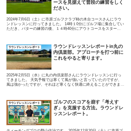
ースを見据えて普段の練習をしく
ださい。
2024年7月6日（土）に市原ゴルフクラブ柿の木台コースさんにラウ
ンドレッスンに行ってきました。 14時１0分にゴルフ場に集合してい
ただき、パターの練習の後、１４時40分にアウトコースをスタート
しました。日没...
ラウンドレッスンレポートin丸の
ラウンドレッスンレポート
内倶楽部。アプローチを打つ前に
これをやると寄ります。
2025年2月5日（水）に丸の内倶楽部さんにラウンドレッスンに行っ
てきました。 天気予報では寒くて風が強いと言っていたのですが、
風は強かったですが、それほど寒くなく快適に終えることができまし
た。 oppo_2 ...
ゴルフのスコアを崩す「考えす
ラウンドレッスンレポート
ぎ」を克服する方法。ラウンドレ
ッスンレポート。
ティーチングプロの野山佳治です。 2025年12月20日（土）に市原ゴ