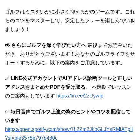
ゴルフはミスをいかに小さく抑えるかのゲームです。これ
らのコツをマスターして、安定したプレーを楽しんでいき
ましょう！
📢
さらにゴルフを深く学びたい方へ
最後までお読みいた
だき、ありがとうございます！あなたのゴルフライフをサ
ポートするために、以下の案内をご用意しています。
✅
LINE公式アカウントでAIアドレス診断ツールと正しい
アドレスをまとめたPDFを受け取る。
不定期でレッスン
のご案内もしています
https://lin.ee/2zUywIp
✅
毎日音声でゴルフ上達の為のヒントやコツを配信して
います
https://open.spotify.com/show/7L2Zm2JkbGLJYsRMlATpli
?si=bfe3578e797b480c