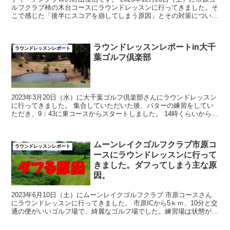
ルフクラブ柿の木台コースにラウンドレッスンに行ってきました。そ
こで感じた「後半にスコアを崩してしまう原因」とその対策について
お話しします。 ...
ラウンドレッスンレポートin大千
ラウンドレッスンレポート
葉ゴルフ倶楽部
2023年3月20日（水）に大千葉ゴルフ倶楽部さんにラウンドレッスン
に行ってきました。 集合していただいた後、パターの練習をしてい
ただき、9：43に東コースからスタートしました。 14時くらいから雨
が降...
ムーンレイクゴルフクラブ市原コ
ラウンドレッスンレポート
ースにラウンドレッスンに行って
きました。ダフってしまう主な原
因。
2023年6月10日（土）にムーンレイクゴルフクラブ 市原コースさん
にラウンドレッスンに行ってきました。 市原ICから5ｋｍ、10分と交
通の便がいいゴルフ場で、綺麗なゴルフ場でした。練習場は状態がい
い時には、芝から打てるようです。 ...